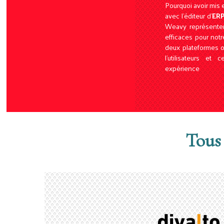
Pourquoi avoir mis 
avec l'éditeur d'
ERP
Weavy représentent
efficaces pour notr
deux plateformes o
l'utilisateurs et
expérience
Tous 