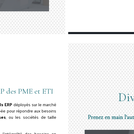
ERP des PME et ETI
Div
els ERP
déployés sur le marché
ppée pour répondre aux besoins
ses
, ou les sociétés de taille
Prenez en main l'au
e l'intégralité des besoins en