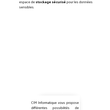
espace de
stockage sécurisé
pour les données
sensibles.
Quelles
solutions de
stockage
de données avec
CIM
Informatique ?
CIM Informatique vous propose
différentes possibilités de