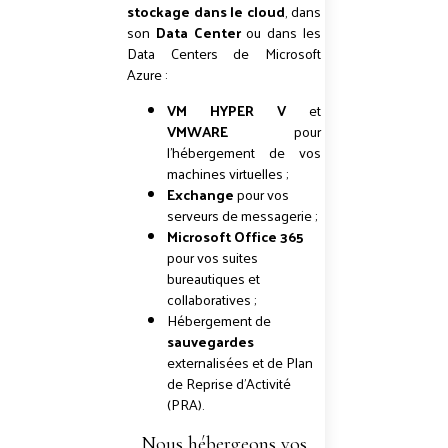
stockage dans le cloud
, dans
son
Data Center
ou dans les
Data Centers de Microsoft
Azure :
VM HYPER V
et
VMWARE
pour
l'hébergement de vos
machines virtuelles ;
Exchange
pour vos
serveurs de messagerie ;
Microsoft Office 365
pour vos suites
bureautiques et
collaboratives ;
Hébergement de
sauvegardes
externalisées et de Plan
de Reprise d'Activité
(PRA).
Nous hébergeons vos