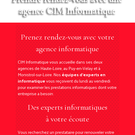
agence CIM Informatique
Prenez rendez-vous avec votre
agence informatique
CIM Informatique vous accueille dans ses deux
agences de Haute-Loire, au Puy-en-Velay et à
Monistrol-sur-Loire. Nos
équipes d'experts en
informatique
vous reçoivent du lundi au vendredi
pour examiner les prestations informatiques dont votre
entreprise a besoin.
Des experts informatiques
à votre écoute
Vous recherchez un prestataire pour renouveler votre