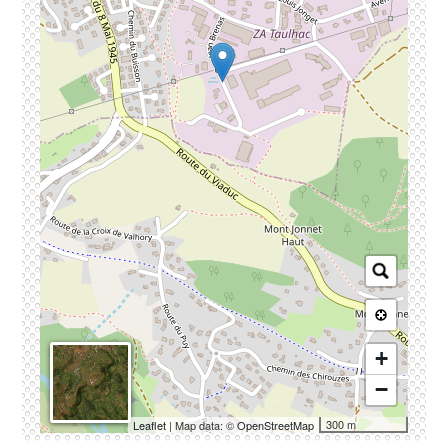
+
−
300 m
Leaflet
| Map data: ©
OpenStreetMap