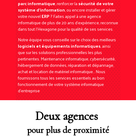
parc informatique
, renforcer la
sécurité de votre
système d'information
, ou encore installer et gérer
votre nouvel
ERP
? Faites appel à une agence
informatique de plus de 20 ans d'expérience, reconnue
dans tout l'Hexagone pour la qualité de ses services.
Notre équipe vous conseille sur le choix des meilleurs
logiciels et équipements informatiques
, ainsi
que sur les solutions professionnelles les plus
pertinentes. Maintenance informatique, cybersécurité,
hébergement de données, réparation et dépannage,
achat et location de matériel informatique… Nous
fournissons tous les services essentiels au bon
fonctionnement de votre système informatique
d'entreprise
Deux agences
pour plus de proximité