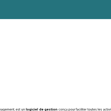
anagement, est un
logiciel de gestion
conçu pour faciliter toutes les acti