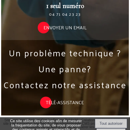
1 seul numéro
04 71 04 23 23
ENVOYER UN EMAIL
Un problème technique ?
Une panne?
Contactez notre assistance
TÉLÉ-ASSISTANCE
Site commercialisé par Centre France Publicité
-
Création et hébergement du
Ce site utilise des cookies afin de mesurer
site Internet réalisé par Net15
-
Site administrable CMS propulsé par WebSee
-
la fréquentation du site, de vous proposer
Conditions Générales d'Utilisation
-
Gérer les cookies
des contenus animés et interactifs et de