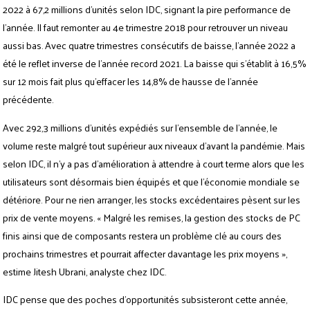
2022 à 67,2 millions d’unités selon IDC, signant la pire performance de
l’année. Il faut remonter au 4e trimestre 2018 pour retrouver un niveau
aussi bas. Avec quatre trimestres consécutifs de baisse, l’année 2022 a
été le reflet inverse de l’année record 2021. La baisse qui s’établit à 16,5%
sur 12 mois fait plus qu’effacer les 14,8% de hausse de l’année
précédente.
Avec 292,3 millions d’unités expédiés sur l’ensemble de l’année, le
volume reste malgré tout supérieur aux niveaux d’avant la pandémie. Mais
selon IDC, il n’y a pas d’amélioration à attendre à court terme alors que les
utilisateurs sont désormais bien équipés et que l’économie mondiale se
détériore. Pour ne rien arranger, les stocks excédentaires pèsent sur les
prix de vente moyens. « Malgré les remises, la gestion des stocks de PC
finis ainsi que de composants restera un problème clé au cours des
prochains trimestres et pourrait affecter davantage les prix moyens »,
estime Jitesh Ubrani, analyste chez IDC.
IDC pense que des poches d’opportunités subsisteront cette année,